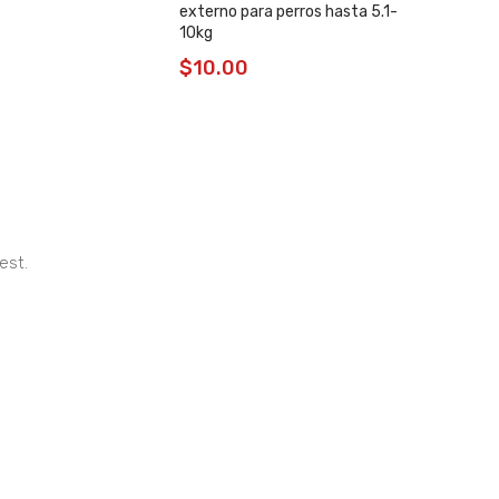
externo para perros hasta 5.1-
Revolu
10kg
exter
2.5kg
$
10.00
$
8.
est.