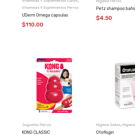
,
,
s
Vitaminas Y Suplementos Gatos
Higiene Perros
os
Vitaminas Y Suplementos Perros
Petz shampoo baño
e
UDerm Omega capsulas
$
4.50
2.6-
$
110.00
,
,
s
Juguetes Perros
Higiene Gatos
Higiene
os
KONG CLASSIC
Otoflogin