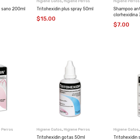
,
Higiene Gatos
Higiene Perros
Higiene Perros
 sano 200ml
Tritohexidin plus spray 50ml
Shampoo ant
clorhexidina
$
15.00
$
7.00
,
 Perros
Higiene Gatos
Higiene Perros
Higiene Gatos
Tritohexidin gotas 50ml
Tritohexidin