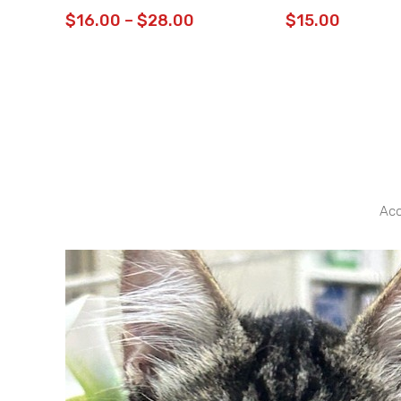
e
$
16.00
–
$
28.00
$
15.00
 hasta
Acc