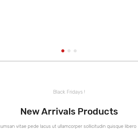
Black Fridays !
Sale Up To 50% Off
Dinning Ware
New Arrivals Products
umsan vitae pede lacus ut ullamcorper sollicitudin quisque libero 