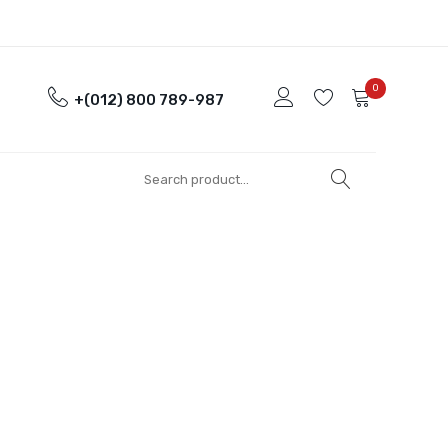
0
+(012) 800 789-987
No products in the cart.