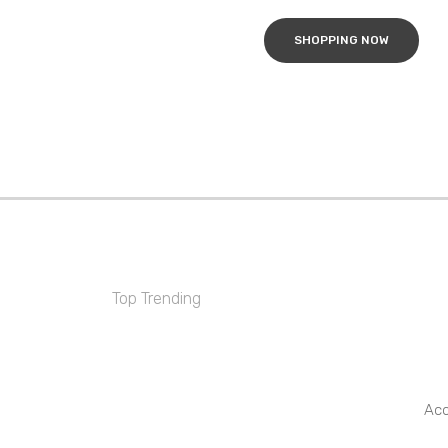
SHOPPING NOW
Top Trending
Table Runners
Collection
Discover Now
Acc