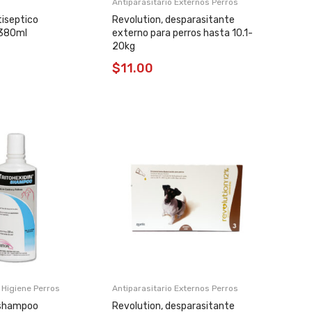
Antipa
Antiparasitario Externos Perros
Antipar
iseptico
Revolution, desparasitante
 380ml
externo para perros hasta 10.1-
Revolu
20kg
extern
7.5kg
$
11.00
$
8.
,
Antipa
Higiene Perros
Antiparasitario Externos Perros
Antipar
 shampoo
Revolution, desparasitante