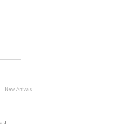
New Arrivals
Classic
Flatware
Discover Now
est.