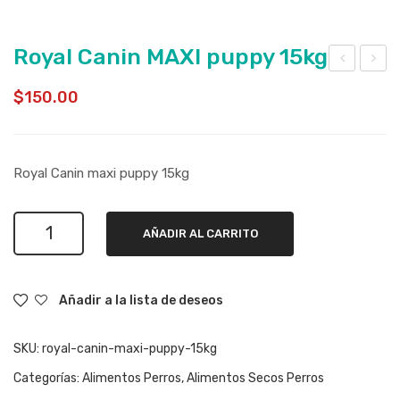
Royal Canin MAXI puppy 15kg
oyal
oyal
$
150.00
Can
Can
in
in
mini
ma
Royal Canin maxi puppy 15kg
adul
xi
to
adul
Royal
2kg
t
AÑADIR AL CARRITO
Canin
15k
MAXI
g
puppy
Añadir a la lista de deseos
15kg
cantidad
SKU:
royal-canin-maxi-puppy-15kg
Categorías:
Alimentos Perros
,
Alimentos Secos Perros