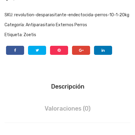
perros
a
hasta
perr
10.1-
SKU:
revolution-desparasitante-endectocida-perros-10-1-20kg
os
20kg
Categoría:
Antiparasitario Externos Perros
has
cantidad
Etiqueta:
Zoetis
ta
5.1-
10k
g
Descripción
Valoraciones (0)