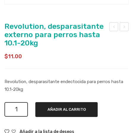
Revolution, desparasitante
externo para perros hasta
evol
rito
10.1-20kg
utio
hexi
n,
din
$
11.00
des
sha
par
mp
asit
oo
Revolution, desparasitante endectocida para perros hasta
ant
10.1-20kg
e
ext
Revolution,
AÑADIR AL CARRITO
ern
desparasitante
o
externo
par
para
Añadir a la lista de deseos