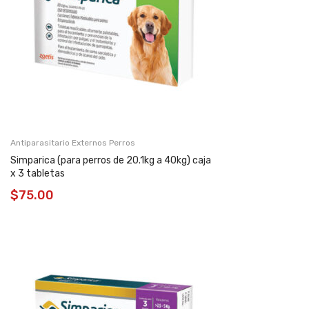
Antiparasitario Externos Perros
Simparica (para perros de 20.1kg a 40kg) caja
x 3 tabletas
$
75.00