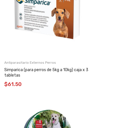
Antiparasitario Externos Perros
Simparica (para perros de 5kg a 10kg) caja x 3
tabletas
$
61.50