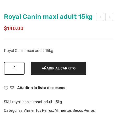
Royal Canin maxi adult 15kg
oyal
oyal
$
140.00
Can
Can
in
in
MA
chi
Royal Canin maxi adult 15kg
XI
hua
pup
hua
Royal
py
adul
AÑADIR AL CARRITO
Canin
15k
t
maxi
g
1.5k
adult
Añadir a la lista de deseos
15kg
g
cantidad
SKU:
royal-canin-maxi-adult-15kg
Categorías:
Alimentos Perros
,
Alimentos Secos Perros