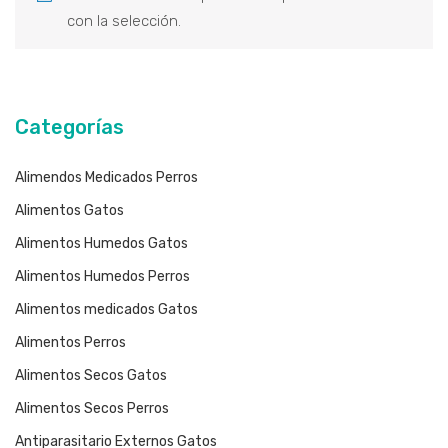
con la selección.
Higiene
Antiparasitarios Externos
Alimentos Medicados
Alimentos Humedos
Juguetes
Higiene
Alimentos Medicados
Snaks
Juguetes
Categorías
Snaks
Alimendos Medicados Perros
Alimentos Gatos
Alimentos Humedos Gatos
Alimentos Humedos Perros
Alimentos medicados Gatos
Alimentos Perros
Alimentos Secos Gatos
Alimentos Secos Perros
Antiparasitario Externos Gatos