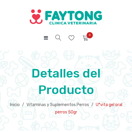
0
HOME
No products in the cart.
NOSOTROS
Detalles del
SERVICIOS
TIENDA ONLINE
Producto
BLOG
Perros
Inicio
/
Vitaminas y Suplementos Perros
/
U*vita gel oral
CONTÁCTENOS
Gatos
Alimentos
perros 50gr
Vitaminas y Suplementos
Alimentos
Alimentos Secos
Antiparasitarios Externos
Vitaminas y Sumplentos
Alimentos Húmedos
Alimentos Secos