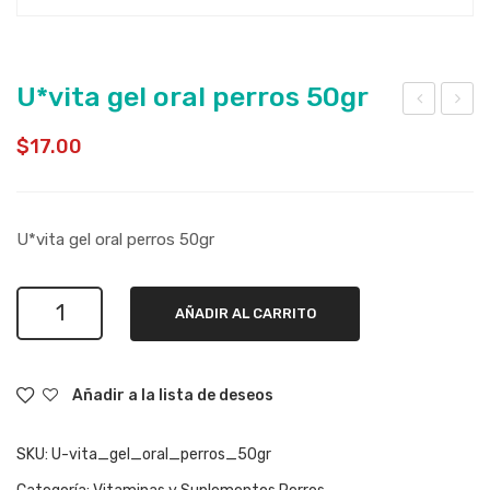
U*vita gel oral perros 50gr
-
*vit
$
17.00
Der
a
m
gel
om
oral
U*vita gel oral perros 50gr
erg
gat
a
os
U*vita
gel
50g
AÑADIR AL CARRITO
gel
50g
r
oral
r
perros
Añadir a la lista de deseos
50gr
cantidad
SKU:
U-vita_gel_oral_perros_50gr