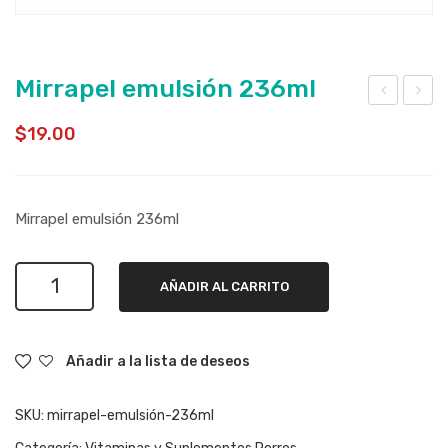
Mirrapel emulsión 236ml
i-
pet
$
19.00
sor
ovit
bits
jara
50
be
Mirrapel emulsión 236ml
tabl
60
eta
ml
Mirrapel
s
AÑADIR AL CARRITO
emulsión
236ml
cantidad
Añadir a la lista de deseos
SKU:
mirrapel-emulsión-236ml