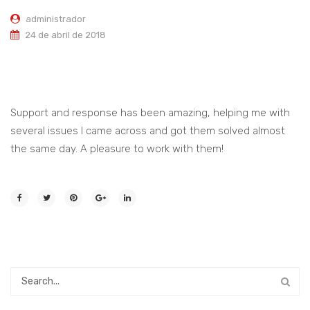
administrador
Higiene
Antiparasitarios Externos
Alimentos Medicados
Alimentos Humedos
24 de abril de 2018
Juguetes
Higiene
Alimentos Medicados
Snaks
Juguetes
Snaks
Support and response has been amazing, helping me with
several issues I came across and got them solved almost
the same day. A pleasure to work with them!