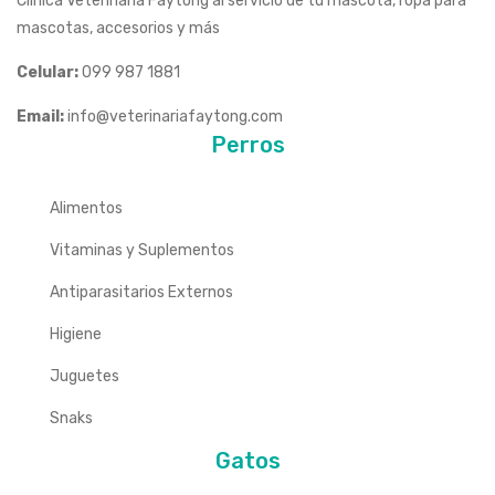
Clínica Veterinaria Faytong al servicio de tu mascota, ropa para
mascotas, accesorios y más
Celular:
099 987 1881
Email:
info@veterinariafaytong.com
Perros
Alimentos
Vitaminas y Suplementos
Antiparasitarios Externos
Higiene
Juguetes
Snaks
Gatos