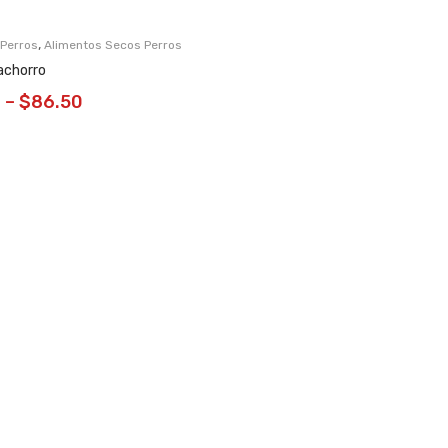
,
 Perros
Alimentos Secos Perros
achorro
0
–
$
86.50