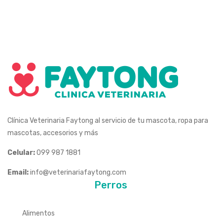
Higiene
Antiparasitarios Externos
Alimentos Medicados
Alimentos Humedos
Juguetes
Higiene
Alimentos Medicados
Snaks
Juguetes
Snaks
Clínica Veterinaria Faytong al servicio de tu mascota, ropa para
mascotas, accesorios y más
Celular:
099 987 1881
Email:
info@veterinariafaytong.com
Perros
Alimentos